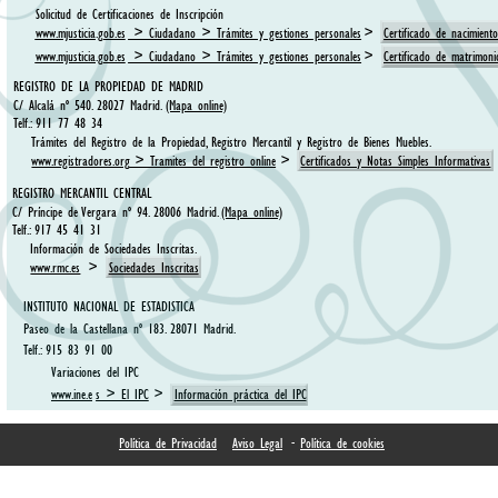
Solicitud de Certificaciones de Inscripción 
www.mjusticia.gob.es
 > Ciudadano > Trámites y gestiones personales
 >  
Certificado de nacimient
www.mjusticia.gob.es
 > Ciudadano > Trámites y gestiones personales
 >  
Certificado de matrimoni
REGISTRO DE LA PROPIEDAD DE MADRID
C/ Alcalá nº 540. 28027 Madrid. 
(Mapa online)
Telf.: 911 77 48 34
Trámites del Registro de la Propiedad, Registro Mercantil y Registro de Bienes Muebles. 
www.registradores.org
 > Tramites del registro online
 >  
Certificados y Notas Simples Informativas
REGISTRO MERCANTIL CENTRAL
C/ Príncipe de Vergara nº 94. 28006 Madrid. 
(Mapa online)
Telf.: 917 45 41 31
Información de Sociedades Inscritas. 
www.rmc.es
 >  
Sociedades Inscritas
INSTITUTO NACIONAL DE ESTADISTICA
Paseo de la Castellana nº 183. 28071 Madrid. 
Telf.: 915 83 91 00
Variaciones del IPC
www.ine.e
s
 > El IPC
 >  
Información práctica del IPC
-
Política de Privacidad
Aviso Legal
Política de cookies