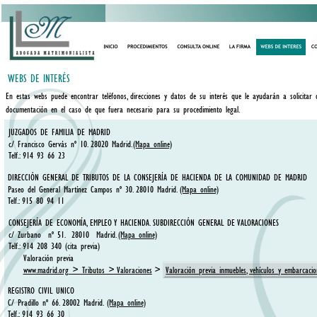
WEBS DE INTERÉS
En estas webs puede encontrar teléfonos, direcciones y datos de su interés que le ayudarán a solicitar d
documentación en el caso de que fuera necesario para su procedimiento legal.
JUZGADOS DE FAMILIA DE MADRID
c/ Francisco Gervás nº 10. 28020 Madrid. 
(Mapa online)
Telf.: 914 93 66 23 
DIRECCIÓN GENERAL DE TRIBUTOS DE LA CONSEJERÍA DE HACIENDA DE LA COMUNIDAD DE MADRID
Paseo del General Martínez Campos nº 30. 28010 Madrid. 
(Mapa online)
Telf.: 915 80 94 11
CONSEJERÍA DE ECONOMÍA, EMPLEO Y HACIENDA. SUBDIRECCIÓN GENERAL DE VALORACIONES
c/ Zurbano  nº 51.  28010  Madrid. 
(Mapa online)
Telf.: 914 208 340 (cita previa)
Valoración previa 
www.madrid.org
> Tributos > Valoraciones
 >  
Valoración previa inmuebles, vehículos y embarcacio
REGISTRO CIVIL UNICO 
C/ Pradillo nº 66. 28002 Madrid. 
(Mapa online)
Telf.: 914 93 66 30